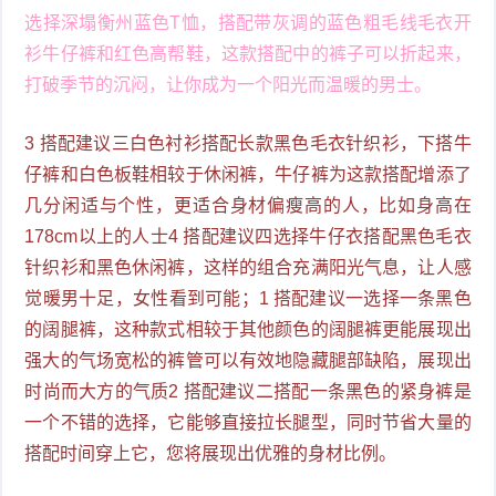
选择深塌衡州蓝色T恤，搭配带灰调的蓝色粗毛线毛衣开
衫牛仔裤和红色高帮鞋，这款搭配中的裤子可以折起来，
打破季节的沉闷，让你成为一个阳光而温暖的男士。
3 搭配建议三白色衬衫搭配长款黑色毛衣针织衫，下搭牛
仔裤和白色板鞋相较于休闲裤，牛仔裤为这款搭配增添了
几分闲适与个性，更适合身材偏瘦高的人，比如身高在
178cm以上的人士4 搭配建议四选择牛仔衣搭配黑色毛衣
针织衫和黑色休闲裤，这样的组合充满阳光气息，让人感
觉暖男十足，女性看到可能；1 搭配建议一选择一条黑色
的阔腿裤，这种款式相较于其他颜色的阔腿裤更能展现出
强大的气场宽松的裤管可以有效地隐藏腿部缺陷，展现出
时尚而大方的气质2 搭配建议二搭配一条黑色的紧身裤是
一个不错的选择，它能够直接拉长腿型，同时节省大量的
搭配时间穿上它，您将展现出优雅的身材比例。