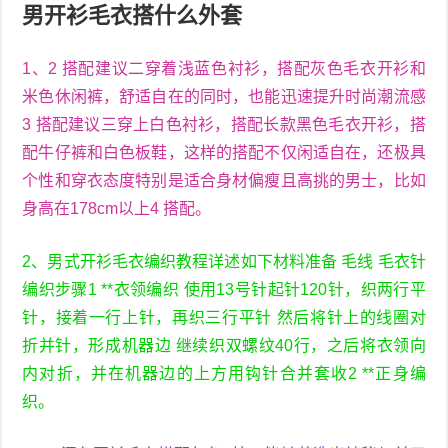
男开衫毛衣搭什么外套
1、2 搭配建议二穿着浅蓝色衬衫，搭配灰色毛衣开衫和
米色休闲裤，舒适自在的同时，也能迅速提升时尚潮流感
3 搭配建议三穿上白色衬衫，搭配长款黑色毛衣开衫，搭
配牛仔裤和白色板鞋，这样的搭配不仅闲适自在，还极具
个性和穿衣态度特别是适合身材偏瘦且高挑的男士，比如
身高在178cm以上4 搭配。
2、男式开衫毛衣编织教程详述如下材料准备 毛线 毛衣针
编织步骤1 **衣领编织 使用13号针起针120针，织两行平
针，接着一行上针，再织三行平针 然后将针上的线圈对
折并针，形成机器边 继续织双螺纹40行，之后将衣领向
内对折，并在机器边的上方用钩针合并套收2 **正身编
织。