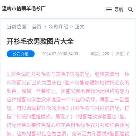
首
温岭市信瞬羊毛衫厂
导航
页
首
当前位置：
首页
>
公司介绍
>
正文
页
公
开衫毛衣男款图片大全
司
公司介绍
2024-07-09 00:34:09
浏览：226
评论：0
介
1 深色调的开衫毛衣与灰色T恤的搭配，能够营造出一种
绍
神秘而又前卫的氛围灰色T恤不仅能够很好地衬托毛衣的
颜色，增加一丝亲和力，还能展现出现代休闲风格的魅力
这种搭配对学生党来说是一个不错的选择，再配上一副墨
镜，可以瞬间提升你的形象2 开衫毛衣与衬衫的搭配，打
破了传统的思维模式，展现了；7搭配建议穿着蓝色T恤，
搭配黑色领带红色背心红花色粗毛线毛衣开衫和红色休闲
裤，这款搭配以红色为主调，充满活力和喜悦8搭配建议