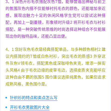
3、1 深色开衫毛衣搭配灰色T恤，能够营造出神秘与前卫
的氛围灰色内搭不仅能够衬托毛衣的颜色，还能增加亲近
感，展现出魅力十足的休闲风格学生党可以尝试这种搭
配，再加上一副墨镜，形象顿时升级2 将开衫毛衣与衬衫
搭配，是一种突破传统思维的时尚选择这种组合不仅能展
现出你的独特品味，还能凸显出健。
4、1 您好灰色毛衣是经典搭配单品，与多种颜色相衬2 建
议内搭简约的T恤或白色衬衫，突出毛衣的质感3 外穿这
件灰色V领毛衣，搭配黑色或深咖啡色夹克，增添一抹街
头风格4 由于毛衣边缘的皮草毛边，选择皮质夹克能呼应
这种自由不羁的氛围5 围巾建议选择纯黑色，如果您追求
成熟风格，黑色围巾是。
针织衫的特点和卖点怎么写
开衫毛衣男款图片大全