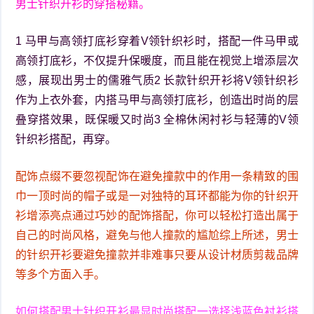
男士针织开衫的穿搭秘籍。
1 马甲与高领打底衫穿着V领针织衫时，搭配一件马甲或
高领打底衫，不仅提升保暖度，而且能在视觉上增添层次
感，展现出男士的儒雅气质2 长款针织开衫将V领针织衫
作为上衣外套，内搭马甲与高领打底衫，创造出时尚的层
叠穿搭效果，既保暖又时尚3 全棉休闲衬衫与轻薄的V领
针织衫搭配，再穿。
配饰点缀不要忽视配饰在避免撞款中的作用一条精致的围
巾一顶时尚的帽子或是一对独特的耳环都能为你的针织开
衫增添亮点通过巧妙的配饰搭配，你可以轻松打造出属于
自己的时尚风格，避免与他人撞款的尴尬综上所述，男士
的针织开衫要避免撞款并非难事只要从设计材质剪裁品牌
等多个方面入手。
如何搭配男士针织开衫最显时尚搭配一选择浅蓝色衬衫搭