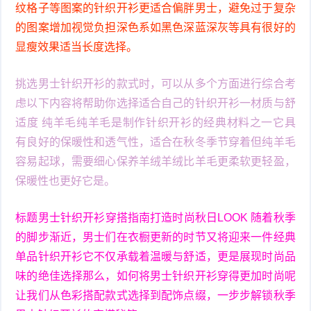
纹格子等图案的针织开衫更适合偏胖男士，避免过于复杂
的图案增加视觉负担深色系如黑色深蓝深灰等具有很好的
显瘦效果适当长度选择。
挑选男士针织开衫的款式时，可以从多个方面进行综合考
虑以下内容将帮助你选择适合自己的针织开衫一材质与舒
适度 纯羊毛纯羊毛是制作针织开衫的经典材料之一它具
有良好的保暖性和透气性，适合在秋冬季节穿着但纯羊毛
容易起球，需要细心保养羊绒羊绒比羊毛更柔软更轻盈，
保暖性也更好它是。
标题男士针织开衫穿搭指南打造时尚秋日LOOK 随着秋季
的脚步渐近，男士们在衣橱更新的时节又将迎来一件经典
单品针织开衫它不仅承载着温暖与舒适，更是展现时尚品
味的绝佳选择那么，如何将男士针织开衫穿得更加时尚呢
让我们从色彩搭配款式选择到配饰点缀，一步步解锁秋季