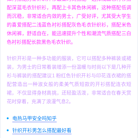
配深蓝毛衣针织衫，再配上卡其色休闲裤，这种搭配低调
而沉稳，非常适合内敛的男士，广受好评，尤其受大学生
的喜爱搭配二浅蓝色衬衫搭配灰色毛衣针织衫，搭配米色
休闲裤，舒适自在，能迅速提升个性和潮流气质搭配三白
色衬衫搭配长款黑色毛衣针织。
针织开衫是一种多功能的服装，它可以搭配多种裤装或裙
装，为男士的日常着装增添一份温暖与时尚以下是几种开
衫与裤装的搭配建议1 粉红色针织开衫与印花连衣裙的搭
配营造出一种淑女般的柔美气质短款的开衫搭配连衣短
裙，不仅显得身材高挑，还轻盈活泼，非常适合在春天赏
花时穿着，充满了浪漫气息2。
电热马甲安全吗知乎
针织开衫男怎么搭配最好看