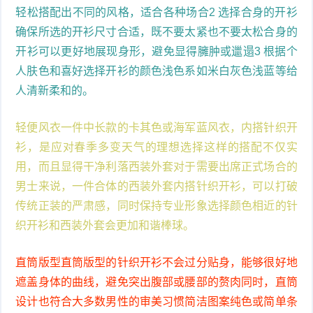
轻松搭配出不同的风格，适合各种场合2 选择合身的开衫
确保所选的开衫尺寸合适，既不要太紧也不要太松合身的
开衫可以更好地展现身形，避免显得臃肿或邋遢3 根据个
人肤色和喜好选择开衫的颜色浅色系如米白灰色浅蓝等给
人清新柔和的。
轻便风衣一件中长款的卡其色或海军蓝风衣，内搭针织开
衫，是应对春季多变天气的理想选择这样的搭配不仅实
用，而且显得干净利落西装外套对于需要出席正式场合的
男士来说，一件合体的西装外套内搭针织开衫，可以打破
传统正装的严肃感，同时保持专业形象选择颜色相近的针
织开衫和西装外套会更加和谐棒球。
直筒版型直筒版型的针织开衫不会过分贴身，能够很好地
遮盖身体的曲线，避免突出腹部或腰部的赘肉同时，直筒
设计也符合大多数男性的审美习惯简洁图案纯色或简单条