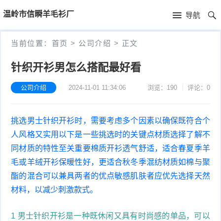
首
温岭市信瞬羊毛衫厂
导航
页
首
当前位置：
首页
>
公司介绍
>
正文
页
公
针织开衫男怎么搭配最好看
司
公司介绍
2024-11-01 11:34:06
浏览：190
评论：0
介
挑选男士针织开衫时，需要考虑多个因素以确保既符合个
绍
人风格又实用以下是一些挑选时的关键点材质选择了解不
同材质的特性至关重要棉质开衫透气舒适，适合春夏季羊
毛或羊绒开衫保暖性好，更适合秋冬季混纺材质如棉与聚
酯的混合可以兼具两者的优点敏感肌肤者应优先选择天然
材料，以减少刺激款式。
1 男士针织开衫是一种既休闲又具有时尚感的单品，可以